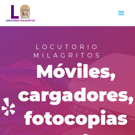
Ir
Men
al
princ
contenido
LOCUTORIO
MILAGRITOS
Móviles,
cargadores,
fotocopias