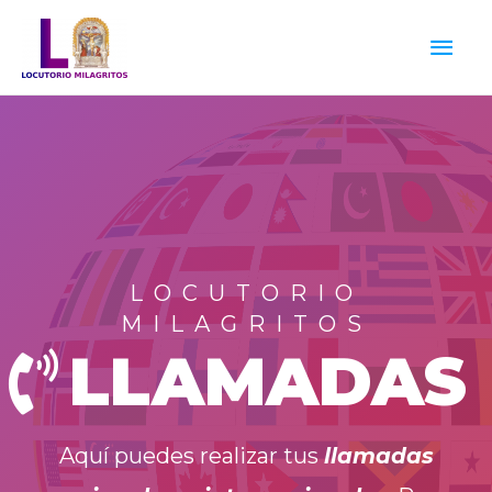
Ir
Men
al
princ
contenido
LOCUTORIO
MILAGRITOS
LLAMADAS
Aquí puedes realizar tus
llamadas